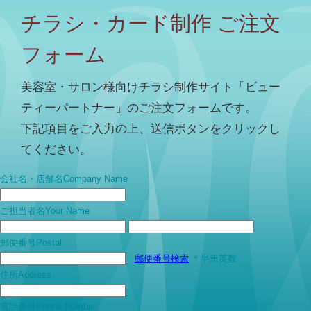
チラシ・カード制作 ご注文
フォーム
美容室・サロン様向けチラシ制作サイト「ビュー
ティーパートナー」のご注文フォームです。
下記項目をご入力の上、送信ボタンをクリックし
てください。
会社名・店舗名
Company Name
ご担当者名
Your Name
郵便番号
Postal
郵便番号検索
＊半角英数
住所
Address
電話番号
Phone Number