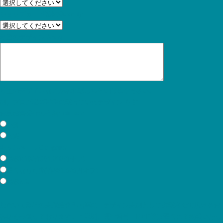
ショップカード部数
Quantity
希望のデザイン
Design
希望のデザインなどがあればこちらに記載ください。
例）ブログ記事XXXに載っていたデザイン など
お見積書発行の有無
Estimate
不要
必要
キャンペーン
Campaign
掲載可(制作費1,000円オフ)
匿名なら可(制作費1,000円オフ)
掲載NG
ただいま弊社の実績紹介Blog等に、デザイン実例として掲載させて頂けるお
客様を募集しております。＊原則、電話番号・MAP等は匿名にて掲載いたし