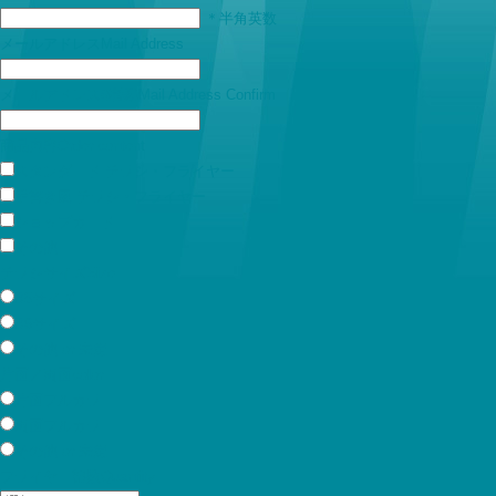
＊半角英数
メールアドレス
Mail Address
メールアドレス(確認)
Mail Address Confirm
商品内容
Order content
スタンダード チラシ・フライヤー
手書き風 チラシ・フライヤー
ショップカード
その他
チラシサイズ
Size
B5サイズ
B6サイズ
その他 or 未定
片面／両面
color
片面フルカラー
両面フルカラー
その他 or 未定
フライヤー部数
Quantity